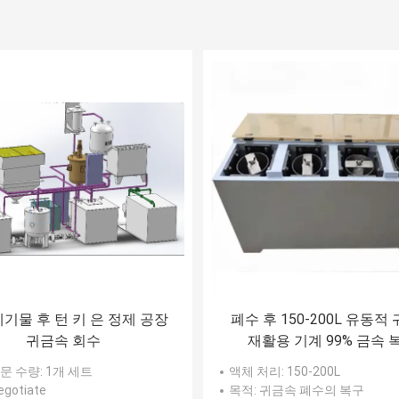
폐기물 후 턴 키 은 정제 공장
폐수 후 150-200L 유동적
귀금속 회수
재활용 기계 99% 금속 
문 수량
: 1개 세트
액체 처리
: 150-200L
negotiate
목적
: 귀금속 폐수의 복구