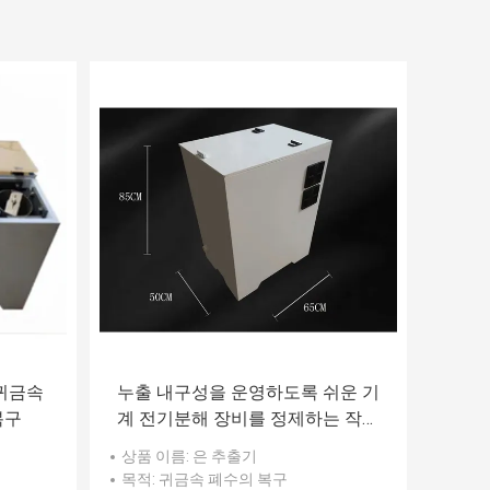
 귀금속
누출 내구성을 운영하도록 쉬운 기
복구
계 전기분해 장비를 정제하는 작은
99.99% 은
상품 이름
: 은 추출기
목적
: 귀금속 폐수의 복구