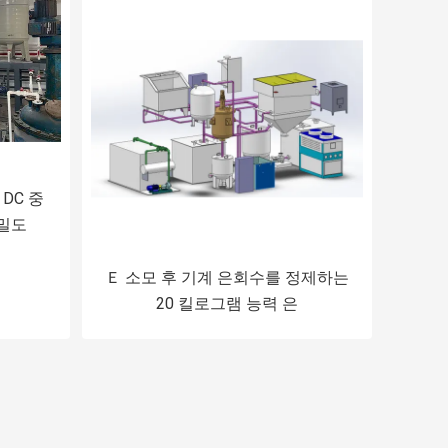
 DC 중
밀도
Ｅ 소모 후 기계 은회수를 정제하는
20 킬로그램 능력 은