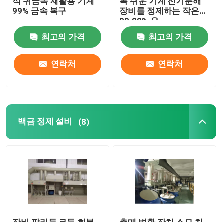
적 귀금속 재활용 기계
록 쉬운 기계 전기분해
99% 금속 복구
장비를 정제하는 작은
99.99% 은
최고의 가격
최고의 가격
연락처
연락처
백금 정제 설비
(8)
장비 팔라듐 로듐 회복
촉매 변환 장치 소모 차