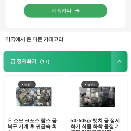
은 전기 분해 기계
가스 흡수탑
미국에서 온 다른 카테고리
폐기물 가스 처리 장치
금 정제화기
(17)
노를 녹이는 도입 금
은 유도로
은 캐스팅 머신
Ｅ 소모 크포스 람스 금
50-60kg/ 뱃치 금 정제
복구 기계 후 귀금속 회
화기 식물 화학 물질 기
봉금 캐스팅 머신