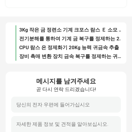
전기분해를 통하여 기계 금 복구를 정제하는 20Kg 귀금속 금
CPU 람스 은 정제화기 20Kg 능력 귀금속 추출
공장 여행
장비 촉매 변환 장치 금속 복구를 정제하는 귀금속 백금
장비 PGM 리커버리 시스템을 개선하는 팔라듐 로듐 백금
품질 관리
장비 촉매 변환 장치 PGM 복구를 정제하는 Eco 우호적 백금
뽑아내는 장비 PGM 정련소를 정제하는 자동차 배기 가스 촉매제 백금
연락주세요
고농도 질소 산화물 연관 폐기 가스 처리 장비 시스템
질소 산화물 연도 가스 처리 시스템 다단식 젯형 습식 가스 세정기
뉴스
완전 자동 은 정제화기 200 킬로그램 능력 은 전기 분해
메시지를 남겨주세요
CE 금 정화 기계 99.999% 순도 금 전기분해 기계
곧 다시 연락 드리겠습니다!
금 정제화기
3상 퍼니스 장비 380V를 녹이는 4-6Kg 능력 도입 금
고로 백금 팔라듐 유도 가열 퍼니스를 녹이는 1-4kg 스테인레스 강
고로 맥스 2600 급을 녹이는 10 kw 백금 팔라듐 골드 스테인레스 강
은 정제화기
촉매 변환 장치 소모 차량으로부터의 CE 팔라듐 추출
그레메트 배출 가스 처리 설비 습 스크러버 시스템 어떤 오염
백금 정제 설비