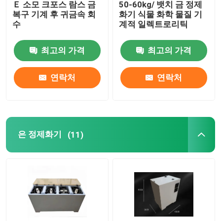
Ｅ 소모 크포스 람스 금
50-60kg/ 뱃치 금 정제
복구 기계 후 귀금속 회
화기 식물 화학 물질 기
고로를 녹이는 스테인레스 강
수
계적 일렉트로리틱
최고의 가격
최고의 가격
백금 용융로
연락처
연락처
은 정제화기
(11)