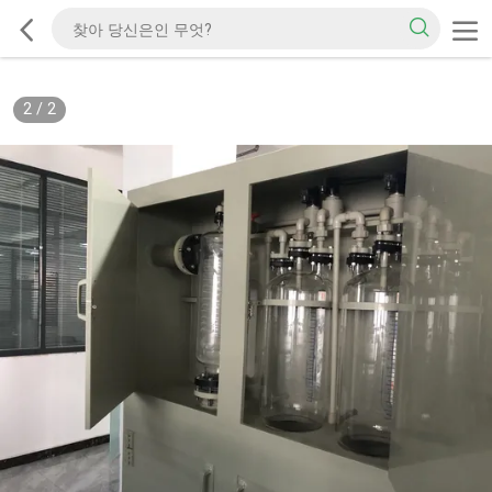
2
/
2