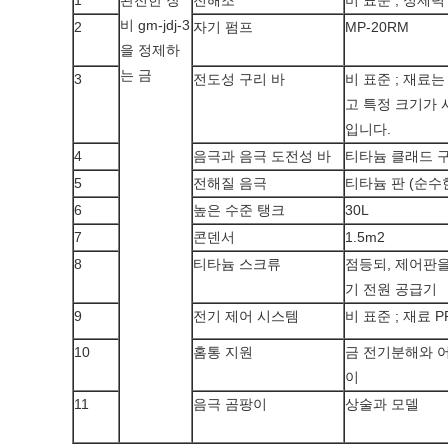
1
완전한 장
전해조
비 표준 ; 정제력
비 gm-jdj-3
2
자기 펌프
MP-20RM
을 정제하
는 금
3
전도성 구리 바
비 표준 ; 재료는
고 특정 크기가 
입니다.
4
음극과 음극 도전성 바
티타늄 클래드 
5
전해질 음극
티타늄 판 (순수
6
높은 수준 탱크
30L
7
콘덴서
1.5m2
8
티타늄 스크류
점등되, 제어판
기 전원 공급기
9
전기 제어 시스템
비 표준 ; 재료 P
10
홈통 지원
금 전기분해와 
이
11
음극 곰팡이
상술과 모델