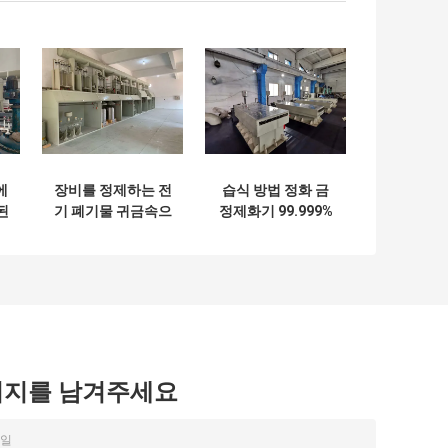
에
장비를 정제하는 전
습식 방법 정화 금
된
기 폐기물 귀금속으
정제화기 99.999%
류
로부터의 CE 금 추
고순도 전기분해 금
출
복구
시지를 남겨주세요