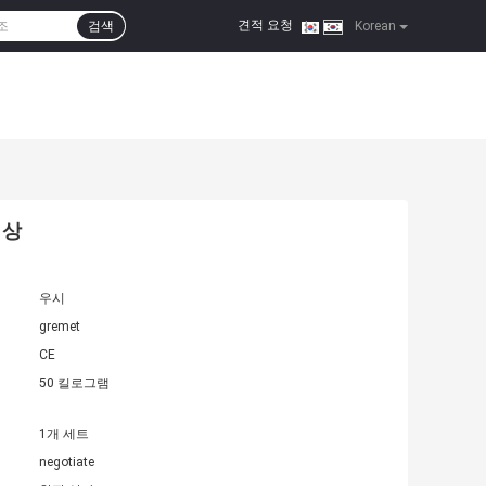
견적 요청
검색
|
Korean
 상
우시
gremet
CE
50 킬로그램
1개 세트
negotiate