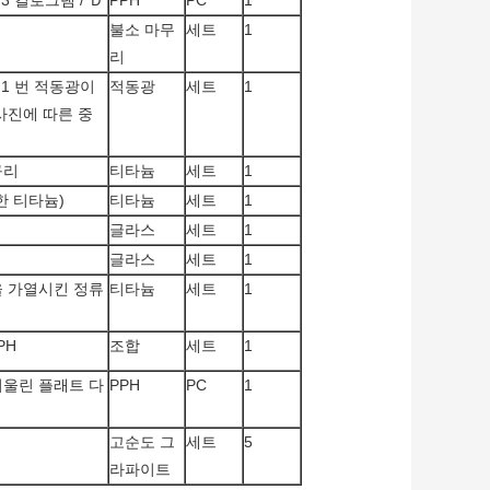
 3 킬로그램 / Ｄ
PPH
PC
1
불소 마무
세트
1
리
 1 번 적동광이
적동광
세트
1
사진에 따른 중
구리
티타늄
세트
1
한 티타늄)
티타늄
세트
1
글라스
세트
1
글라스
세트
1
을 가열시킨 정류
티타늄
세트
1
PH
조합
세트
1
어울린 플래트 다
PPH
PC
1
고순도 그
세트
5
라파이트