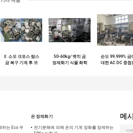
기타 제품
Ｅ 소모 크포스 람스
50-60kg/ 뱃치 금
순도 99.999% 금
금 복구 기계 후 귀
정제화기 식물 화학
대한 AC DC 중첩
금속 회수
물질 기계적 일렉트
전기분해 셀 고전
로리틱
밀도
메
은 정제화기
하는 Eco 우
전기분해에 의해 은의 기계 정화를 정제하는